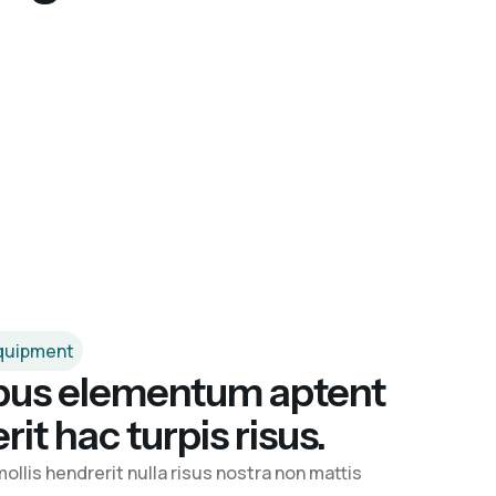
quipment
pus elementum aptent
it hac turpis risus.
ollis hendrerit nulla risus nostra non mattis