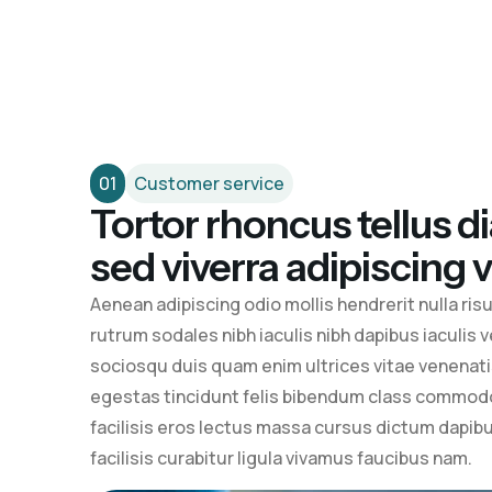
01
Customer service
Tortor rhoncus tellus d
sed viverra adipiscing ve
Aenean adipiscing odio mollis hendrerit nulla ris
rutrum sodales nibh iaculis nibh dapibus iaculis 
sociosqu duis quam enim ultrices vitae venenatis 
egestas tincidunt felis bibendum class commo
facilisis eros lectus massa cursus dictum dapibu
facilisis curabitur ligula vivamus faucibus nam.