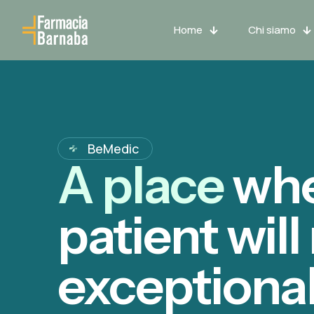
Home
Chi siamo
BeMedic
A place
whe
patient will
exceptional