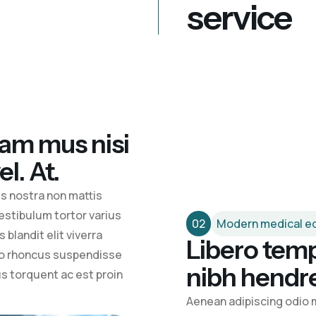
service
iam mus nisi
l. At.
us nostra non mattis
vestibulum tortor varius
02
Modern medical e
blandit elit viverra
Libero tem
do rhoncus suspendisse
nibh hendrer
s torquent ac est proin
Aenean adipiscing odio m