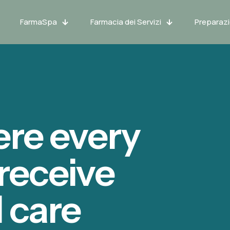
FarmaSpa
Farmacia dei Servizi
Preparazi
re every
 receive
 care