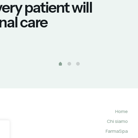
ery patient will
nal care
Home
Chi siamo
FarmaSpa