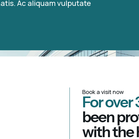
atis. Ac aliquam vulputate
Book a visit now
For over 
been pro
with the 