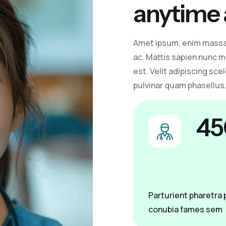
anytime
Amet ipsum, enim massa 
ac. Mattis sapien nunc m
est. Velit adipiscing sc
pulvinar quam phasellus
45
Parturient pharetra p
conubia fames sem