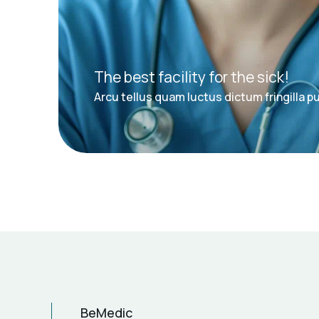
The best facility for the sick!
Arcu tellus quam luctus dictum fringilla pu
BeMedic