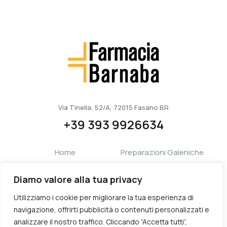
Via Tinella, 52/A, 72015 Fasano BR
+39 393 9926634
Home
Preparazioni Galeniche
Chi siamo
Contatti
Diamo valore alla tua privacy
FarmaSpa
Privacy Policy
Utilizziamo i cookie per migliorare la tua esperienza di
Farmacia dei Servizi
Cookie Policy
navigazione, offrirti pubblicità o contenuti personalizzati e
analizzare il nostro traffico. Cliccando “Accetta tutti”,